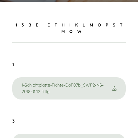
1
3
B
E
E
F
H
I
K
L
M
O
P
S
T
M
O
W
1
1-Schichtplatte-Fichte-DoP07b_SWP2-NS-
2018.01.12-Tilly
3