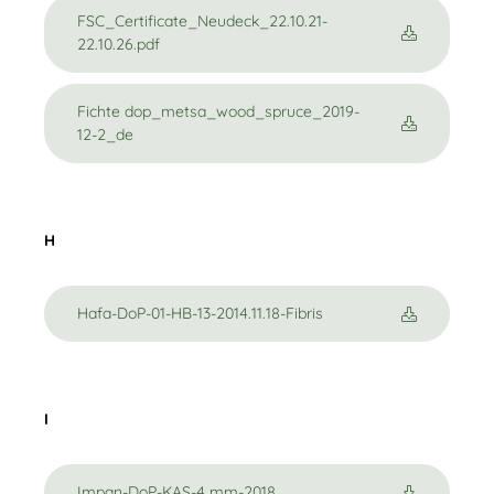
FSC_Certificate_Neudeck_22.10.21-
22.10.26.pdf
Fichte dop_metsa_wood_spruce_2019-
12-2_de
H
Hafa-DoP-01-HB-13-2014.11.18-Fibris
I
Impan-DoP-KAS-4 mm-2018