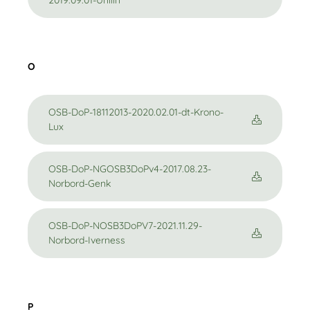
2019.09.01-Unilin
O
OSB-DoP-18112013-2020.02.01-dt-Krono-
Lux
OSB-DoP-NGOSB3DoPv4-2017.08.23-
Norbord-Genk
OSB-DoP-NOSB3DoPV7-2021.11.29-
Norbord-Iverness
P