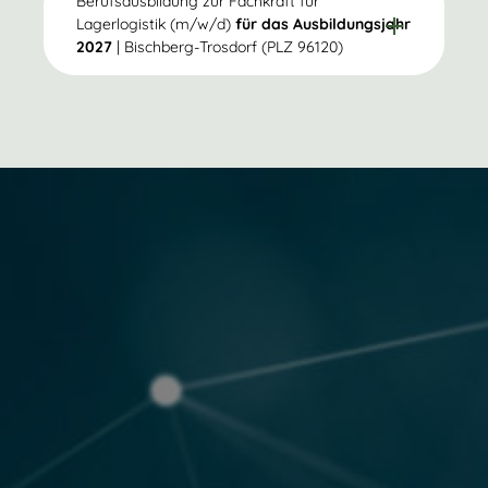
Berufsausbildung zur Fachkraft für
Lagerlogistik (m/w/d)
für das Ausbildungsjahr
2027
| Bischberg-Trosdorf (PLZ 96120)