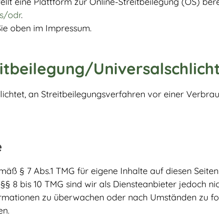
lt eine Plattform zur Online-Streitbeilegung (OS) bere
s/odr
.
Sie oben im Impressum.
t­beilegung/Universal­schlicht
flichtet, an Streitbeilegungsverfahren vor einer Verbrau
e
emäß § 7 Abs.1 TMG für eigene Inhalte auf diesen Seit
§ 8 bis 10 TMG sind wir als Diensteanbieter jedoch nich
rmationen zu überwachen oder nach Umständen zu fors
en.