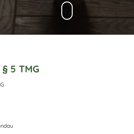
 § 5 TMG
KG
Landau