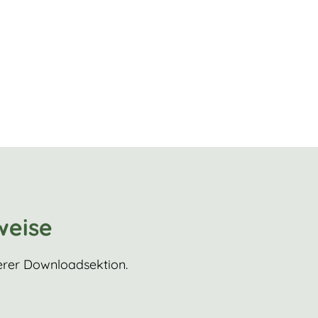
weise
erer Downloadsektion.